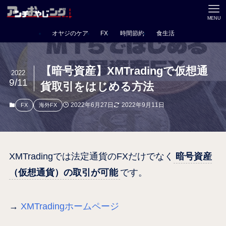
MENU
オヤジのケア
FX
時間節約
食生活
【暗号資産】XMTradingで仮想通
2022
9/11
貨取引をはじめる方法
2022年6月27日
2022年9月11日
FX
海外FX
XMTradingでは法定通貨のFXだけでなく
暗号資産
（仮想通貨）の取引が可能
です。
→
XMTradingホームページ