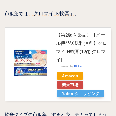
「クロマイ-N軟膏」
市販薬では
。
【第2類医薬品】【メー
ル便発送送料無料】クロ
マイ-N軟膏(12g)[クロマ
イ]
created by
Rinker
Amazon
楽天市場
Yahooショッピング
軟膏タイプの市販薬。塗ると少しテカってしまう